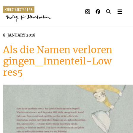
8. JANUARY 2018
Als die Namen verloren
gingen_Innenteil-Low
res5