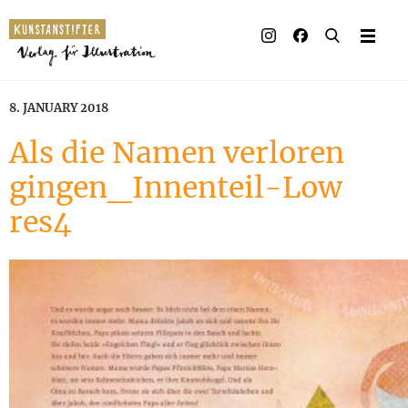
8. JANUARY 2018
Als die Namen verloren
gingen_Innenteil-Low
res4