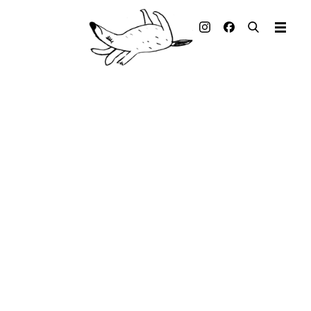
Illustrated books
Artists
Publisher
Awards
Press & Retail
Rights
Material for Educators
Contact